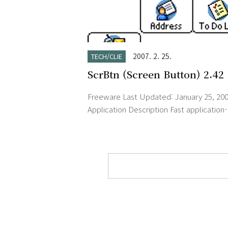
2007. 2. 25.
TECH/CLIE
ScrBtn (Screen Button) 2.42
Freeware Last Updated: January 25, 20
Application Description Fast application
launcher like Blast Pad with shorter star
time, though you have to configurate it
properly. Please view readme.html befo
install and update.Support launching
applications on card! RAM Used: 59KB
Minimum Requirements: Any Palm OS
Hardware Palm OS 4.0 Resolutions
Supported: Sony Hi-Res (320x320) Sony 
Res+ (32..