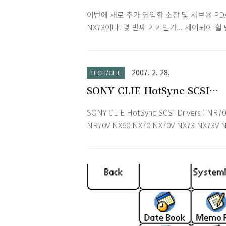
었다. 하지만 막상 실행하면 가상 그래피티가
이번에 새로 추가 영입한 소장 및 서브용 PDA
락날락 거리는 불필요한 동작 후 OFF되어 
NX73이다. 몇 번째 기기인가... 세어봐야 할
딜레이가 발생하였다. 그래서 PalmGear에서
에 이르렀다. NX80, UX50, T415, T650, T66
색에 들어갔다. 결국 찾은 프로그램이 AuDo
TH55 다음이니 7번째이다. 남자의 로망, 블
이다. 메뉴가 불어인 불편함이 있지만 아무튼
디의 세련되고 중후한 멋을 풍기는 스위블타
레이없이 바로 종료됨을 확인할 수 있었다. 
2007. 2. 28.
TECH/CLIE
리에. 2007/03/11 - CLIE NX73 추가 사진 
웨어 버튼 하나가 줄어드는 단점이 있지만
SONY CLIE HotSync SCSI
NX80과 스펙 비교
TheGoGo의 캡쳐 버튼 할당만큼 빠른 종료
Drivers (NR70 NX60 NX70
능..
SONY CLIE HotSync SCSI Drivers : NR70
NX73 NX80)
NR70V NX60 NX70 NX70V NX73 NX73V 
NX80V