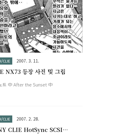
2007. 3. 11.
H/CLIE
IE NX73 등장 사진 및 그림
 中 After the Sunset 中
2007. 2. 28.
H/CLIE
Y CLIE HotSync SCSI