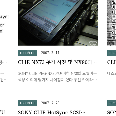
2007. 3. 11.
TECH/CLIE
TEC
종
CLIE NX73 추가 사진 및 NX80과
CL
스펙 비교
들은
SONY CLIE PEG-NX80/U(이하 NX80) 모델과는
데스노트
전원버
색상 이외에 몇가지 차이점이 있다.우선 카메라
화소수에서 NX80은 130만 화소 CCD에 플래쉬
 이
까지 장착되어 있다.그에 비해 NX73은 30만 화소
할당하
CMOS.램에서도 NX80은 32MB이지만 NX73은
2007. 2. 28.
TECH/CLIE
TEC
로그
16MB이다. 하지만 실사용공간은 16MB와 11MB
/U
SONY CLIE HotSync SCSI
SON
용했
로 차이가 그나마 적은 편. (NX80은 잭플래쉬같