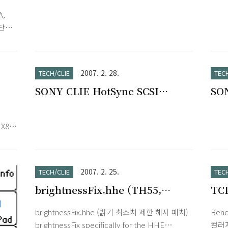
Drivers (NZ90 UX40 UX50
Dri
 들
은 프로그램을 이용하여 빈 공간 활용가능)마지막
,
약간의
으로 무게는 NX73이 5g정도 가볍다. ^^;이미
WL100 WL110 KB100)
TJ3
 단계
 검
NX80을 사용해봤고 무겁고 내구성 약한 NX 시리
5,
do
즈이지만구입한 이유는 역시 남자의 로망, 블랙
랙 바
 딜
(Black)!
입 클
하드
2007. 2. 28.
TECH/CLIE
TEC
및
SONY CLIE HotSync SCSI
SON
가 가
Drivers (N610C N710 N760C
Dri
T415 T615 T665)
SJ3
NX80
2007. 2. 25.
TECH/CLIE
TEC
brightnessFix.hhe (TH55,
TCP
UX40, UX50, and possibly
brightnessFix.hhe (밝기 최소치 제한 해지 패치)
Ben
VZ90)
brightnessFix specifically for the HHE
컬러재