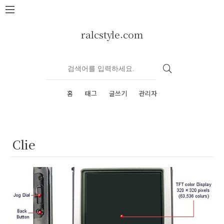
본문 바로가기
ralcstyle.com
홈
태그
글쓰기
관리자
Clie