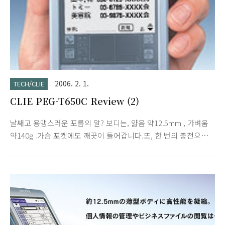
2006. 2. 1.
TECH/CLIE
CLIE PEG-T650C Review (2)
날쌔고 용맹스러운 포름의 알? 보디는, 얇음 약12.5mm , 가벼움
약140g .가슴 포켓에도 깨끗이 들어갑니다.또, 한 번의 충전으로
약10 일간* 사용 가능.비즈니스에, 프라이빗에, 매일 가지고 다닐
수 있는 성능을 실현했습니다. * 백 라이트 오프로1 일30 분간, 예
정표나 주소장등의PIM 어플리케이션을 사용했을 경우.사용 상황
및 설정에 의해 다른 경우가 있습니다. CPU 에는 고속의
Dragonball Super VZ 66MHz (을)를 탑재.쾌적하게 사용할 수
있는 슬쩍밀기 다이얼이나 백 버튼.마이카 도장을 해 시인성을 높
인 「Graffiti(R) 」문자 입력 에리어 등, 편리한 사용에의 궁리가