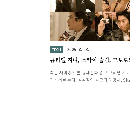
로 다소 두꺼우며 전면 버튼이 작아서 불편함.
진동 세기 조절이 안되는데다가 진동까지 너
해서 책상 위에 올려두기가 좀 그렇습니다. -
색감이 현재 사용중인 듀크폰에 비해 떨어짐.
카이 모델이 대체적으로 싸이언에 비해 색감
실적이지 못한편.)
2006. 8. 23.
TECH
큐리텔 지니, 스카이 슬림, 모토로
레이져 CF
최근 재미있게 본 휴대전화 광고 큐리텔 지니 
인비서를 두다' 감각적인 광고의 대명사, SKY
품 특징을 잘 나타낸 모토로라 RAZR V3 라임
이저 스타 마케팅은 이제 그만...