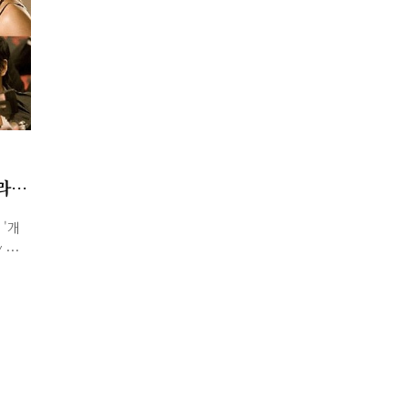
 -
DZ40
무 강
ST20
 액정
http
 (스
프라니
이 사
라
'개
 제
 레