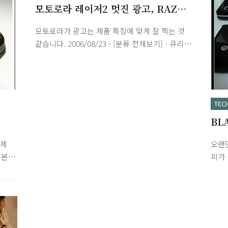
모토로라 레이저2 멋진 광고, RAZR2
Metro
모토로라가 광고는 제품 특징에 맞게 잘 찍는 것
같습니다. 2006/08/23 - [분류 전체보기] - 큐리텔
지니, 스카이 슬림, 모토로라 레이져
TEC
BL
다."
어제
오랜
 본
피가 
D 점
은 생
 동반
치..
 카메
부터)L
플레이
NX73
7mm
MS50