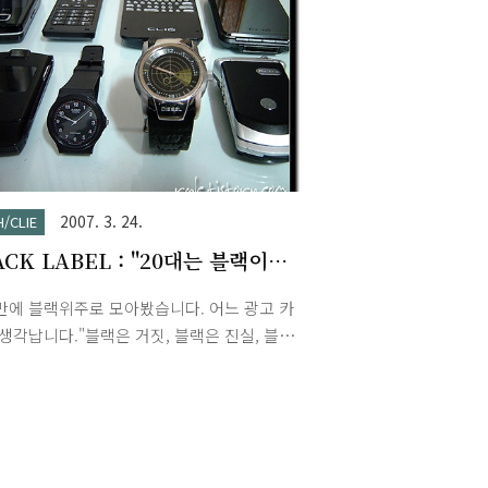
2007. 3. 24.
H/CLIE
ACK LABEL : "20대는 블랙이
만에 블랙위주로 모아봤습니다. 어느 광고 카
생각납니다."블랙은 거짓, 블랙은 진실, 블랙
각, 블랙은 행진, 블랙은 사치, 블랙은 가
.20대는 블랙이다."더보기모델명 : (상단 좌측
G-SV590LG-SV260SONY CLIE PEG-
V/USONY CLIE PEG-TH55/UMotorola
0 (RAZR)CASIO MQ-24-1BLLGFDIESEL