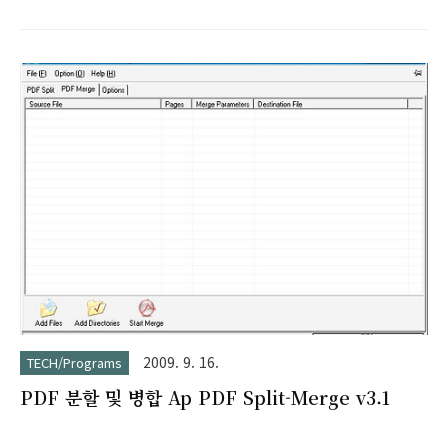
(Temporary Internet Files)에 위치한 파일을 간편하게 복사하
거나 다운로드할 수 있도록 도와주는 프로그램입니다. Video,
Audio, Swf, Image 형식의 파일을 선택할 수 있습니다.
DescriptionAfter watching a video in a Web site, you may
want to save the video file into your local disk for playing
it offline in the future. If the video file is stored in your
browser's ..
2009. 9. 16.
TECH/Programs
PDF 분할 및 병합 Ap PDF Split-Merge v3.1