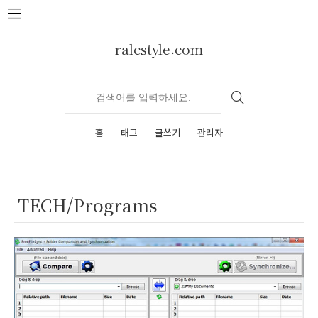
본문 바로가기
ralcstyle.com
홈
태그
글쓰기
관리자
TECH/Programs