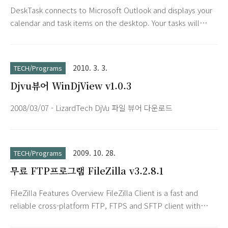
DeskTask connects to Microsoft Outlook and displays your
calendar and task items on the desktop. Your tasks will
always be visible, saving precious time to launch or switch
to Outlook. Just minimize every window, and see what are
the items due for today or tomorrow. DeskTask displays
2010. 3. 3.
TECH/Programs
the whole week so you can be prepared to organize your
Djvu뷰어 WinDjView v1.0.3
work. Besides the calendar items, the Outlook to-do list (..
2008/03/07 - LizardTech DjVu 파일 뷰어 다운로드
2009. 10. 28.
TECH/Programs
무료 FTP프로그램 FileZilla v3.2.8.1
FileZilla Features Overview FileZilla Client is a fast and
reliable cross-platform FTP, FTPS and SFTP client with
lots of useful features and an intuitive graphical user