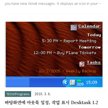
you have new Gmail messages. It displays an icon in your
system tray to let you know if you have unread Gmail
messages, and shows you their subjects, senders and
snippets, all without your having to open a web browser.
The Notifier is in beta. Before you download it, we
encourage you to review the system requirements and
privacy informati..
2010. 3. 6.
TECH/Programs
바탕화면에 아웃룩 일정, 작업 표시 Desktask 1.2