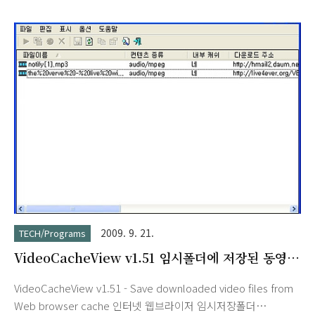
interface. Features Among others, the features of FileZilla
include the following: Easy to use Supports FTP, FTP over
SSL/TLS (FTPS) and SSH File Transfer Protocol (SFTP)
Cross-platform. Runs on Windows, Linux, *BSD, Mac OS X
an..
2009. 9. 21.
TECH/Programs
VideoCacheView v1.51 임시폴더에 저장된 동영
상 파일 저장하기
VideoCacheView v1.51 - Save downloaded video files from
Web browser cache 인터넷 웹브라이저 임시저장폴더