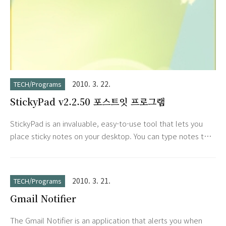
2010. 3. 22.
TECH/Programs
StickyPad v2.2.50 포스트잇 프로그램
StickyPad is an invaluable, easy-to-use tool that lets you
place sticky notes on your desktop. You can type notes to
yourself, set meeting and appointment reminders, keep
track of a to-do list, and anything else you would do with
paper notes. Your notes can be printed, pasted into other
2010. 3. 21.
TECH/Programs
applications, or emailed to coworkers. You can even make
Gmail Notifier
notes translucent and have them float above your othe..
The Gmail Notifier is an application that alerts you when