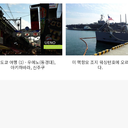
도쿄 여행 (1) - 우에노(동경대),
미 핵항모 조지 워싱턴호에 오
아키하바라, 신주쿠
다.