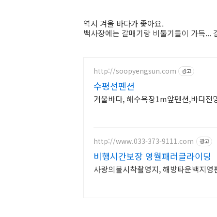
역시 겨울 바다가 좋아요.
백사장에는 갈매기랑 비둘기들이 가득... 
http://soopyengsun.com
광고
수평선펜션
겨울바다, 해수욕장1m앞펜션,바다전
http://www.033-373-9111.com
광고
비행시간보장 영월패러글라이딩
사랑의불시착촬영지, 해방타운백지영편