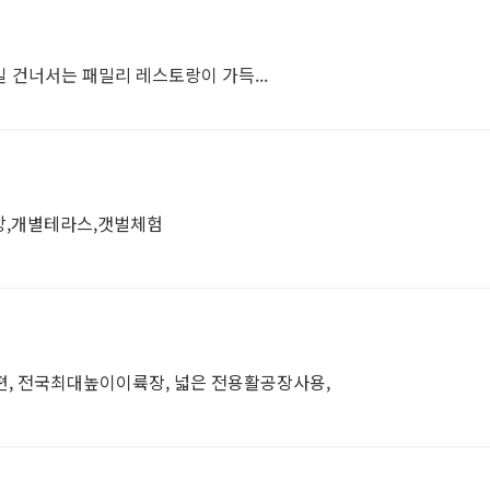
길 건너서는 패밀리 레스토랑이 가득...
망,개별테라스,갯벌체험
, 전국최대높이이륙장, 넓은 전용활공장사용,