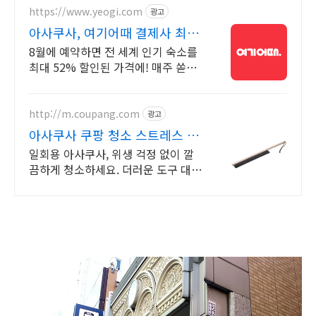
https://www.yeogi.com
광고
아사쿠사, 여기어때 결제사 최대
2만원 추가할인
8월에 예약하면 전 세계 인기 숙소를
최대 52% 할인된 가격에! 매주 쏟아
지는 다양한 혜택! 앱으로 알림 받고
똑똑하게 숙소 예약하기
http://m.coupang.com
광고
아사쿠사 쿠팡 청소 스트레스 없
는 편안함
일회용 아사쿠사, 위생 걱정 없이 깔
끔하게 청소하세요. 더러운 도구 대신
간편한 솔, 로켓배송으로 깨끗함을 시
작!