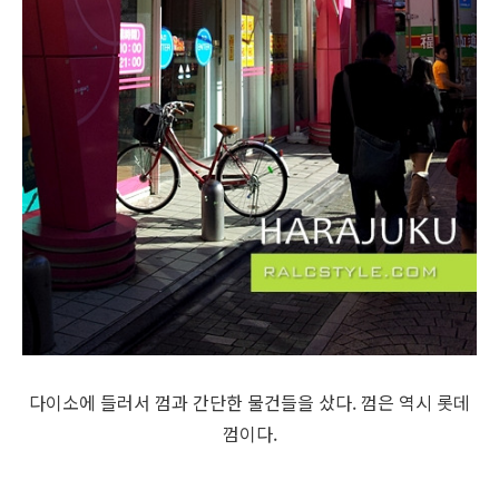
다이소에 들러서 껌과 간단한 물건들을 샀다. 껌은 역시 롯데
껌이다.