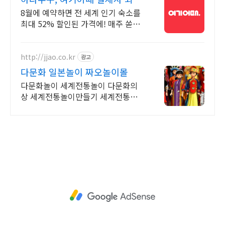
2만원 추가할인
8월에 예약하면 전 세계 인기 숙소를
최대 52% 할인된 가격에! 매주 쏟아
지는 다양한 혜택! 앱으로 알림 받고
똑똑하게 숙소 예약하기
http://jjao.co.kr
광고
다문화 일본놀이 짜오놀이몰
다문화놀이 세계전통놀이 다문화의
상 세계전통놀이만들기 세계전통의
상 다문화교구