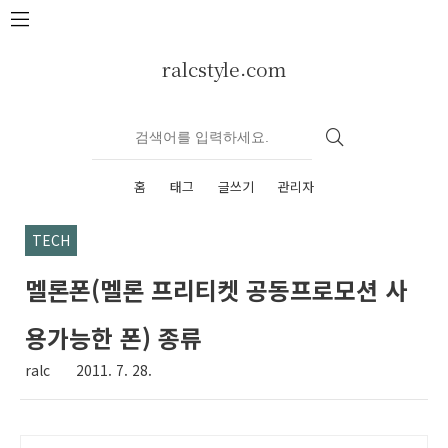
본문 바로가기
ralcstyle.com
홈
태그
글쓰기
관리자
TECH
멜론폰(멜론 프리티켓 공동프로모션 사
용가능한 폰) 종류
ralc
2011. 7. 28.