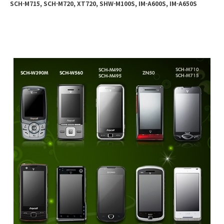
SCH-M715, SCH-M720, XT720, SHW-M100S, IM-A600S, IM-A650S