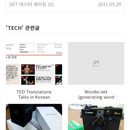
SKT 데이터 셰어링
2011.05.29
(0)
'TECH' 관련글
TED Translations
Wordle.net
Talks in Korean
(generating word
clouds)