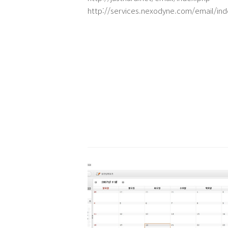
의미로(?) 소니 이북리더 PRS-700이 갑자기
http://services.nexodyne.com/email/in
끌리네요.
http://www.dbsearch.co.kr/mailtag/mai
http://dir.naver.com/Lifestyle/Shoppi
http://poshopzil.com/bbs/bn_name/ind