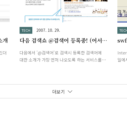
..
일 블
웹어
2007. 10. 29.
TECH
TEC
 소개
다음 검색쇼 @검색어 등록중! (어서
sw
신청하세요.)
지털
린더
다음에서 '@검색어'로 검색시 등록한 검색어에
Inte
제
대한 소개가 가장 먼저 나오도록 하는 서비스를
일에서
윈도우즈
개시하였습니다. 현재 검색어 등록받고 있으니 어
게시자
웹
서 가셔서 등록하세요.
인을
룩을
http://show.daum.net/by/top/list.daum 전
차단
 단축
ralc, 랄크, clie, 클리에, 소니 이렇게 5개 신청했
문제가
더보기
습니다.
제가 
래시 
가 
요.
http