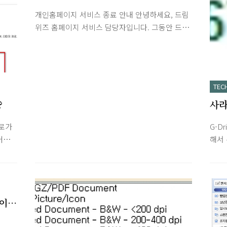
안내
레이어의 버전을 확인합니다.
개인홈페이지 서비스 종료 안내 안녕하세요, 드림
http://www.adobe.com/products/flash/about/
위즈 홈페이지 서비스 담당자입니다. 그동안 드림
혹시 Version Information에 9이 아닌 10이 나오
위즈 개인홈페이지 서비스를 이용해주신 여러분
다면 다음 파일로 Flash10 삭제 후 재부팅하시고
께 깊은 감사의 말씀을 전해드리며, 아쉬운 말씀
Flash9을 설치해보세요. (10버전이 익스플로러랑
을 전해드리게 되었습니다. 드림위즈는 2008년 9
문제가 있다네요.) Adobe Flash Player 10 언인
월 1일부로 개인홈페이지 서비스를 종료할 예정
스톨러 Adobe Flash ..
TEC
입니다. 종료일인 2008년 9월 1일 이전까지 현재
?
사라
개인홈페이지 공간에 업로드하신 데이터는 [홈페
이지파일관리] 또는 FTP 접속
실망
로가
G-D
(ftp.dreamwiz.com)을 통해 백업하실 수 있으
어답
해서
며, 9월 1일부터 10월 31일까지는 FTP 접속을 통
기기
데 
해서만 백업이 가능합니다. [드림위즈 고객센터:
기기
네요
FTP 접속방법 안내] ■ 개인홈페이지 서비스 종
고는
점입
료 안내 서비스 종료일 : 2008년 9월 1일 백업 기
부터
램을 
간 : 웹, FTP - 2008년 8월 3..
 이
 소리
니다.
 그런
시정