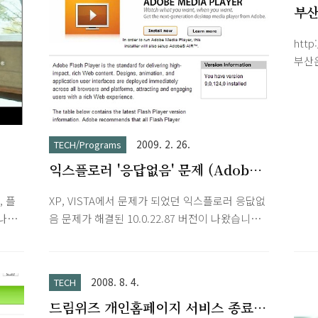
부산
로 
http
설치
부산
오지
니다.
로그램
다운
2009. 2. 26.
TECH/Programs
http
익스플로러 '응답없음' 문제 (Adobe
Flash Player 10 삭제)
 플
XP, VISTA에서 문제가 되었던 익스플로러 응닶없
나오
음 문제가 해결된 10.0.22.87 버전이 나왔습니다.
가능성
글 하단에 있는 언인스톨러를 이용하여 삭제 후
차단
설치하시면 됩니다.
켜놓
http://get.adobe.com/kr/flashplayer/ 혹시 요
2008. 8. 4.
TECH
즘 익스플로러 '응답없음' 문제가 나온다면 다음
드림위즈 개인홈페이지 서비스 종료
과 같이 해보세요. 아래 링크로 가셔서 플래시 플