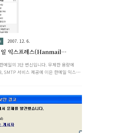
 얼마 전에 접속해보니 일방적으로 삭제되었
 2007/04/06 - G-mail 비정상적 사용으로 이
 당함 2007/04/10 - G-mail 계정정지 해제
 지메일의 휴면정책 때문인가 했는데 그렇다
그인시 휴면 해지 과정도 있어야 할테고 모
자료가 사라졌어야 하는데 앞서 언급한 프로그
2007. 12. 6.
H
이용한 업로드 자료..
일 익스프레스(Hanmail
press) 미리보기
 한메일의 3단 변신입니다. 무제한 용량에
3, SMTP 서비스 제공에 이은 한메일 익스프
입니다. 그동안 무심히 넘겼던 한메일 익스프
 초대장을 받아서 적용해보았습니다. 외관상
 깔끔해진 느낌입니다. IE7처럼 탭 전환 기
 지원하네요. 편지쓰다가도 메일 확인할 수도
좋네요. 검색창, 모든탭 닫기, 사전, 단축키
등이 눈에 띄네요. 사전을 클릭하면 위 이미
럼 사전 레이어가 나타나네요. 한메일 익스프
단축키 안내입니다. 더 자세한 리뷰는 한메