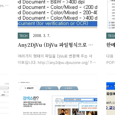
 또
다가
dex.php
네요.
ltag.php
ng_Info/Consumer_Reviews/Earlyadopter/
용정지
ex.php
혹시
면 로
든 
2008. 3. 7.
TECH
TEC
램을 
Any2DjVu (DjVu 파일형식으로 변
한메
환)
Ex
여러가지 형태의 파일을 DjVu로 변환해 주는 사
다음
이트입니다. http://any2djvu.djvuzone.org/ The
POP
DjVu Any2DjVu Server is offered by DjVu
레스
Zone as a public service. It provides users
레스
with a simple online means of creating
으로는
documents in DjVu format. The Any2DjVu
능을
Server is probably the easiest way to
있고 
convert your files to DjVu format. You can
설명 
use the server, for instance, to create DjVu
지처
versions of your scanned image documents,
레스 