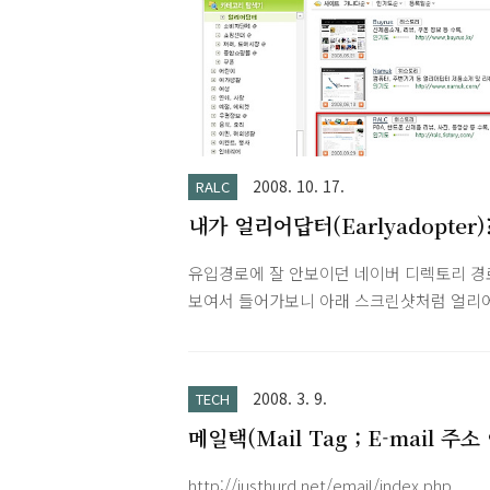
2008. 10. 17.
RALC
내가 얼리어답터(Earlyadopter)
유입경로에 잘 안보이던 네이버 디렉토리 경
보여서 들어가보니 아래 스크린샷처럼 얼리
터로 분류되어 있네요. 그냥 제가 좋아하는 
위주로 정보 제공이라 지금까지 다양한 최신
를 남들보다 일찍 사용해보는 얼리어답터하
2008. 3. 9.
TECH
약간 거리가 멀다고 생각했습니다. 지인들로
메일택(Mail Tag ; E-mail 주소
얼리어답터 소리를 듣는 걸로봐선 전혀 틀린
미지) 만들기
는 아닌듯한데 왠지 민망합니다. ^^; 아무튼
http://justhurd.net/email/index.php