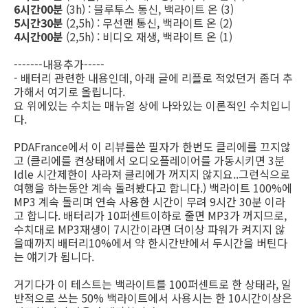
6시간00분
(3h) : 블루투스 통신, 백라이트 온 (3)
5시간30분
(2,5h) : 무선랜 통신, 백라이트 온 (2)
4시간00분
(2,5h) : 비디오 재생, 백라이트 온 (1)
-------내용추가-----
- 배터리 관련한 내용인데, 아래 글에 리플로 적었던거 좀더 추
가해서 여기로 올립니다.
요 위에있는 수치는 매뉴얼 상에 나와있는 이론적인 수치입니
다.
PDAFrance에서 이 리뷰를쓴 필자가 한번도 클리에를 끄지않
고 (클리에를 켠상태에서 오디오플레이어를 가동시키면 3분
Idle 시간제한이 사라져 클리에가 꺼지지 않지요..그런식으로
여행을 하는동안 계속 돌려봤다고 합니다.) 백라이트 100%에
MP3 계속 돌리며 연속 사용한 시간이 무려 9시간 30분 이라
고 합니다. 배터리가 10퍼센트이하로 줄면 MP3가 꺼지므로,
수치대로 MP3재생이 7시간이라면 더이상 파워가 켜지지 않
을때까지 배터리10%에서 약 한시간반에서 두시간을 버틴다
는 얘기가 됩니다.
거기다가 이 테스트는 백라이트를 100퍼센트로 한 상태라, 일
반적으로 쓰는 50% 백라이트에서 사용시는 한 10시간이상은