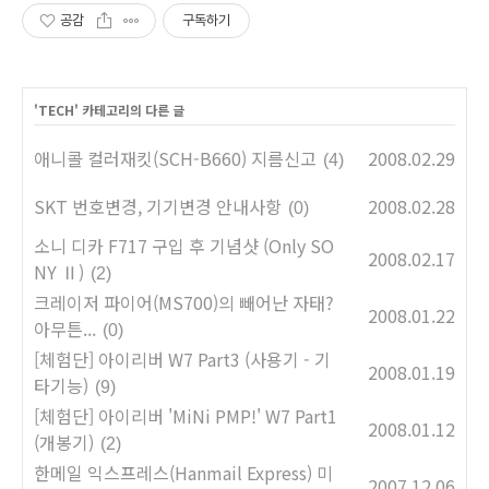
공감
구독하기
'
TECH
' 카테고리의 다른 글
애니콜 컬러재킷(SCH-B660) 지름신고
2008.02.29
(4)
SKT 번호변경, 기기변경 안내사항
2008.02.28
(0)
소니 디카 F717 구입 후 기념샷 (Only SO
2008.02.17
NY Ⅱ)
(2)
크레이저 파이어(MS700)의 빼어난 자태?
2008.01.22
아무튼...
(0)
[체험단] 아이리버 W7 Part3 (사용기 - 기
2008.01.19
타기능)
(9)
[체험단] 아이리버 'MiNi PMP!' W7 Part1
2008.01.12
(개봉기)
(2)
한메일 익스프레스(Hanmail Express) 미
2007.12.06