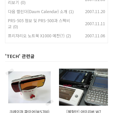
리보기
(0)
다음 캘린더(Daum Calendar) 소개
2007.11.20
(1)
PRS-505 정보 및 PRS-500과 스펙비
2007.11.11
교
(0)
프리자리오 노트북 X1000 예찬(?)
2007.11.06
(2)
'TECH' 관련글
크레이저 파이어(MS700)
[체험단] 아이리버 W7