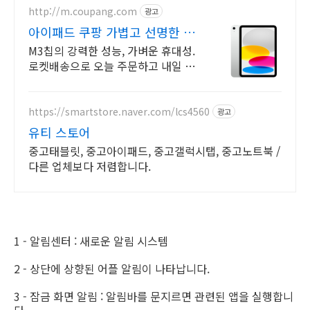
http://m.coupang.com
광고
아이패드 쿠팡 가볍고 선명한 화
면
M3칩의 강력한 성능, 가벼운 휴대성.
로켓배송으로 오늘 주문하고 내일 받
으세요! 선명한 디스플레이와 긴 배터
리. 애플펜슬로 드로잉, 필기까지 편
리하게!
https://smartstore.naver.com/lcs4560
광고
유티 스토어
중고태블릿, 중고아이패드, 중고갤럭시탭, 중고노트북 /
다른 업체보다 저렴합니다.
1 - 알림센터 : 새로운 알림 시스템
2 - 상단에 상향된 어플 알림이 나타납니다.
3 - 잠금 화면 알림 : 알림바를 문지르면 관련된 앱을 실행합니