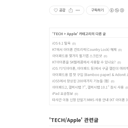
공감
구독하기
'
TECH
>
Apple
' 카테고리의 다른 글
iOS 6.1 탈옥
(0)
KT에서 아이폰 컨트리락(Country Lock) 해제
(0)
아이패드용 몇가지 필기앱 스크린샷
(0)
KT아이폰을 SK텔레콤에서 사용할 수 있나요?
(0)
iOS 기기(아이폰, 아이패드 등)에서 구글 캘린더 여
아이패드용 앱 첫 구입 (Bamboo paper) & Adonit J
iOS5에서 향상된 200여가지 기능들 (펌)
(0)
아이패드2, 갤럭시탭 7", 갤럭시탭 10.1" 잠시 사용
(0
iPad 요금정보
(0)
타사간 이동 신청 단말기 MMS 사용 안내 (KT 아이폰 3
'TECH/Apple' 관련글