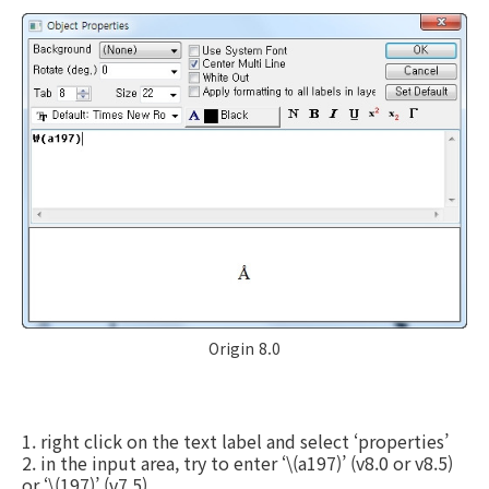
Origin 8.0
1. right click on the text label and select ‘properties’
2. in the input area, try to enter ‘\(a197)’ (v8.0 or v8.5)
or ‘\(197)’ (v7.5)