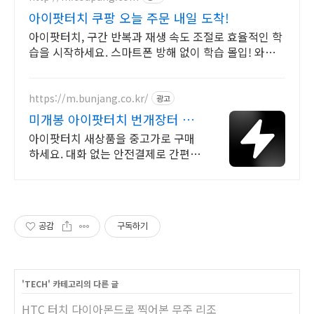
아이팟터치 쿠팡 오늘 주문 내일 도착!
아이팟터치, 구간 반복과 재생 속도 조절로 효율적인 학
습을 시작하세요. 스마트폰 방해 없이 학습 몰입! 와우
회원 30일 무료반품, 지금 경험하세요.
https://m.bunjang.co.kr/
광고
미개봉 아이팟터치 번개장터 국
내 최대 브랜드 중고거래
아이팟터치 새상품을 중고가로 구매
하세요. 대화 없는 안전결제로 간편하
게! 전국 각지에서 올라오는 전국구
최다 상품 매일 10만 개 이상의 신규
상품 업로드
공감
구독하기
'
TECH
' 카테고리의 다른 글
HTC 터치 다이아몬드로 찍어본 무주 리조