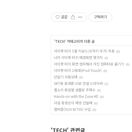
공감
구독하기
'
TECH
' 카테고리의 다른 글
아이팟 터치 5열 키보드(숫자키 추가) 적용
(0)
나의 아이팟 터치 배경화면 몇가지
(2)
아이팟 터치 화면 캡쳐해서 사진 컴퓨터로 옮기기
(3)
아이팟 터치 2세대(iPod Touch)
(0)
단말기 사용상태
(0)
SKT용 휴대폰 USB 연결 드라이버
(1)
벨소리 화음별 샘플링 주파수
(0)
Hands-on with the Zune HD
(0)
다음 동영상이 재생 안될때
(0)
햅틱팝(SCH-W750) 구입
(0)
'TECH' 관련글