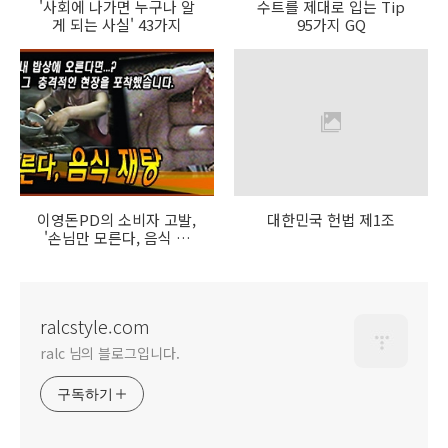
'사회에 나가면 누구나 알
수트를 제대로 입는 Tip
게 되는 사실' 43가지
95가지 GQ
이영돈PD의 소비자 고발,
대한민국 헌법 제1조
'손님만 모른다, 음식 재
탕!'을 보며
ralcstyle.com
ralc 님의 블로그입니다.
구독하기