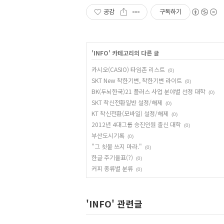
공감
구독하기
'
INFO
' 카테고리의 다른 글
카시오(CASIO) 타임존 리스트
(0)
SKT New 착한기변, 착한기변 라이트
(0)
BK(두뇌한국)21 플러스 사업 분야별 선정 대학
(0)
SKT 착신전환일반 설정/해제
(0)
KT 착신전환(모바일) 설정/해제
(0)
2012년 4대그룹 승진인원 출신 대학
(0)
부산도시기록
(0)
"그 쇳물 쓰지 마라."
(0)
한글 주기율표(?)
(0)
커피 종류별 분류
(0)
'INFO' 관련글