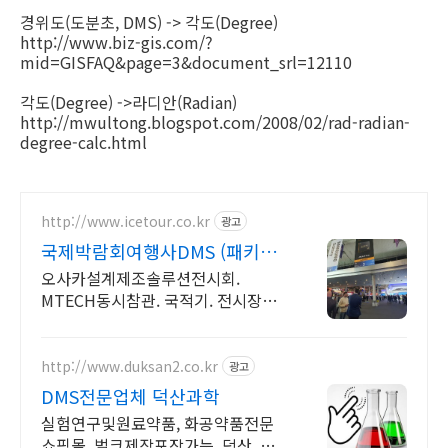
경위도(도분초, DMS) -> 각도(Degree)
http://www.biz-gis.com/?
mid=GISFAQ&page=3&document_srl=12110
각도(Degree) ->라디안(Radian)
http://mwultong.blogspot.com/2008/02/rad-radian-
degree-calc.html
http://www.icetour.co.kr
광고
국제박람회여행사DMS (패키지
출발확정)
오사카설계제조솔루션전시회.
MTECH동시참관. 국적기. 전시장도
보호텔. 입장등록
http://www.duksan2.co.kr
광고
DMS전문업체 덕산과학
실험연구및원료약품, 화공약품전문
쇼핑몰, 벌크제작포장가능, 덕산, 대