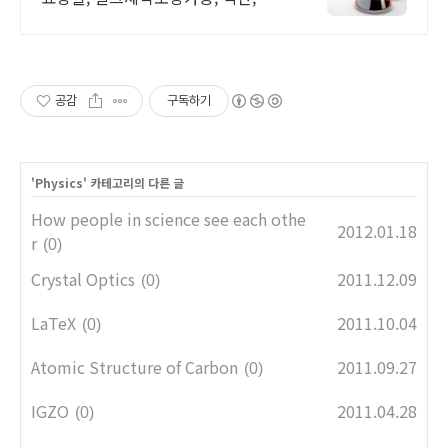
정, 준세이
공감
구독하기
'
Physics
' 카테고리의 다른 글
How people in science see each othe
2012.01.18
r
(0)
Crystal Optics
2011.12.09
(0)
LaTeX
2011.10.04
(0)
Atomic Structure of Carbon
2011.09.27
(0)
IGZO
2011.04.28
(0)