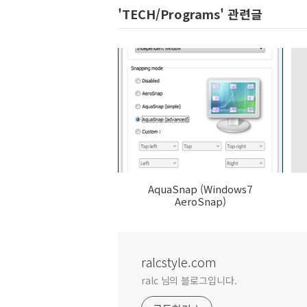
'TECH/Programs' 관련글
AquaSnap (Windows7
AeroSnap)
ralcstyle.com
ralc 님의 블로그입니다.