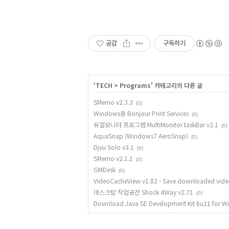
공감
구독하기
'
TECH
>
Programs
' 카테고리의 다른 글
SMemo v2.3.3
(0)
Windows용 Bonjour Print Services
(0)
듀얼모니터 프로그램 MultiMonitor taskBar v2.1
(0)
AquaSnap (Windows7 AeroSnap)
(0)
Djvu Solo v3.1
(0)
SMemo v2.1.1
(0)
GMDesk
(0)
VideoCacheView v1.82 - Save downloaded video
데스크탑 작업공간 Shock 4Way v2.71
(0)
Download Java SE Development Kit 6u21 for Wi