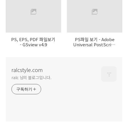
PS, EPS, PDF 파일보기
PS파일 보기 - Adobe
- GSview v4.9
Universal PostScript
Windows Driver
Installer 1.0.6 - Korean
ralcstyle.com
ralc 님의 블로그입니다.
구독하기