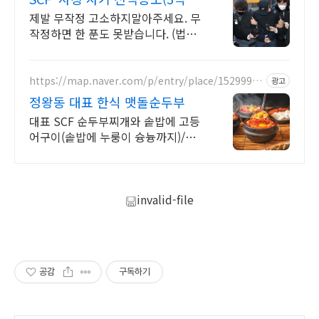
천) 사례보유
제발 무작정 고소하지말아주세요. 무
작정하면 한 푼도 못받습니다. (법무
법인 한율)
https://map.naver.com/p/entry/place/15299918
광고
88
정왕동 대표 한식 맷돌순두부
대표 SCF 순두부찌개와 솥밥에 고등
어구이(솥밥에 누룽이 슝늉까지)/주
차가능 네이버 예약시 고등어구이
100% 무료 서비스
invalid-file
공감
구독하기