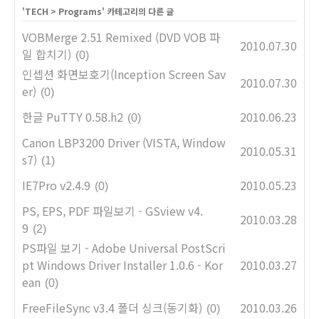
'
TECH
>
Programs
' 카테고리의 다른 글
VOBMerge 2.51 Remixed (DVD VOB 파
2010.07.30
일 합치기)
(0)
인셉션 화면보호기(Inception Screen Sav
2010.07.30
er)
(0)
한글 PuTTY 0.58.h2
2010.06.23
(0)
Canon LBP3200 Driver (VISTA, Window
2010.05.31
s7)
(1)
IE7Pro v2.4.9
2010.05.23
(0)
PS, EPS, PDF 파일보기 - GSview v4.
2010.03.28
9
(2)
PS파일 보기 - Adobe Universal PostScri
pt Windows Driver Installer 1.0.6 - Kor
2010.03.27
ean
(0)
FreeFileSync v3.4 폴더 싱크(동기화)
2010.03.26
(0)