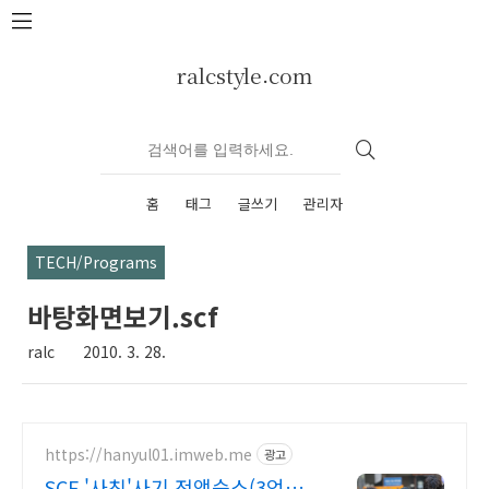
본문 바로가기
ralcstyle.com
홈
태그
글쓰기
관리자
TECH/Programs
바탕화면보기.scf
ralc
2010. 3. 28.
https://hanyul01.imweb.me
광고
SCF '사칭'사기 전액승소(3억7