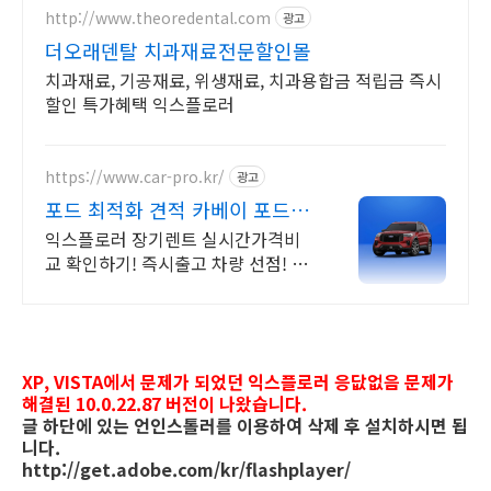
http://www.theoredental.com
광고
더오래덴탈 치과재료전문할인몰
치과재료, 기공재료, 위생재료, 치과용합금 적립금 즉시
할인 특가혜택 익스플로러
https://www.car-pro.kr/
광고
포드 최적화 견적 카베이 포드
특가차량 무료견적
익스플로러 장기렌트 실시간가격비
교 확인하기! 즉시출고 차량 선점! 특
가차종! 수입차 최대 할인 견적! 온라
인계약! 최적가 프로모션 차량 빠른출
고 선점하세요.
XP, VISTA에서 문제가 되었던 익스플로러 응닶없음 문제가
해결된 10.0.22.87 버전이 나왔습니다.
글 하단에 있는 언인스톨러를 이용하여 삭제 후 설치하시면 됩
니다.
http://get.adobe.com/kr/flashplayer/